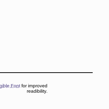
gible Font
for improved
readibility.