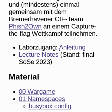
und (mindestens) einmal
gemeinsam mit dem
Bremerhavener CtF-Team
Phish2Own
an einem Capture-
the-flag Wettkampf teilnehmen.
Laborzugang:
Anleitung
Lecture Notes
(Stand: final
SoSe 2023)
Material
00 Wargame
01 Namespaces
busybox config