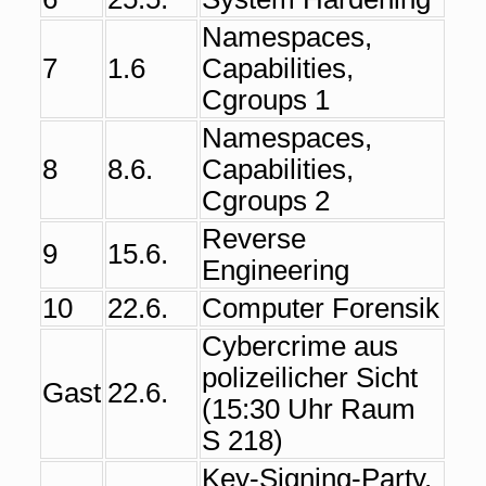
Namespaces,
7
1.6
Capabilities,
Cgroups 1
Namespaces,
8
8.6.
Capabilities,
Cgroups 2
Reverse
9
15.6.
Engineering
10
22.6.
Computer Forensik
Cybercrime aus
polizeilicher Sicht
Gast
22.6.
(15:30 Uhr Raum
S 218)
Key-Signing-Party,