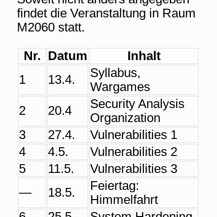
findet die Veranstaltung in Raum
M2060 statt.
Nr.
Datum
Inhalt
Syllabus,
1
13.4.
Wargames
Security Analysis
2
20.4
Organization
3
27.4.
Vulnerabilities 1
4
4.5.
Vulnerabilities 2
5
11.5.
Vulnerabilities 3
Feiertag:
—
18.5.
Himmelfahrt
6
25.5.
System Hardening