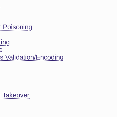
s
 Poisoning
ting
e
 Validation/Encoding
 Takeover