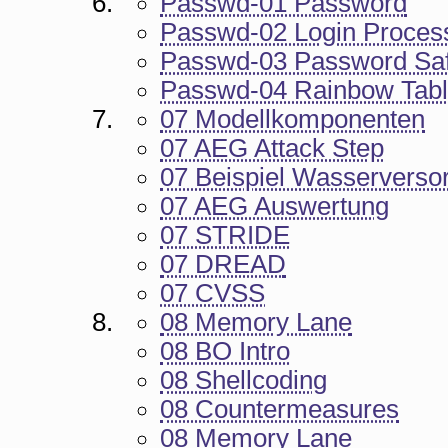
Passwd-01 Password
Passwd-02 Login Proces
Passwd-03 Password Saf
Passwd-04 Rainbow Tab
07 Modellkomponenten
07 AEG Attack Step
07 Beispiel Wasserverso
07 AEG Auswertung
07 STRIDE
07 DREAD
07 CVSS
08 Memory Lane
08 BO Intro
08 Shellcoding
08 Countermeasures
08 Memory Lane